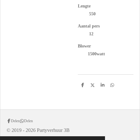
Lengte
550
Aantal pers
12
Blower
1500watt
D
D
S
D
e
e
h
e
l
e
a
l
e
l
r
e
n
e
n
Delen
Delen
© 2019 - 2026 Partyverhuur 3B
Powered by
JouwWeb