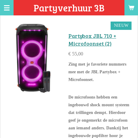
Partyverhuur 3B
Ga
direct
naar
NIEUW
de
Partybox JBL 710 +
hoofdinhoud
Microfoonset (2)
€ 55,00
Zing met je favoriete nummers
mee met de JBL Partybox +
Microfoonset.
De microfoons hebben een
ingebouwd shock mount systeem
dat trillingen dempt. Hierdoor
geef je ongemerkt de microfoon
aan iemand anders. Dankzij het
ingebouwde popfilter hoor je