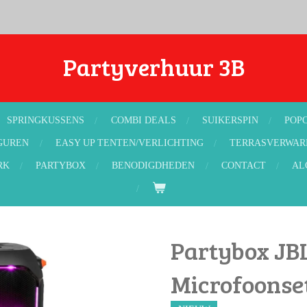
Partyverhuur 3B
SPRINGKUSSENS
COMBI DEALS
SUIKERSPIN
POP
GUREN
EASY UP TENTEN/VERLICHTING
TERRASVERWAR
RK
PARTYBOX
BENODIGDHEDEN
CONTACT
AL
Partybox JBL
Microfoonset