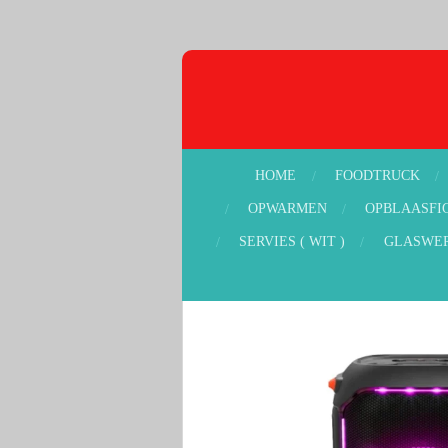
Ga
direct
naar
de
hoofdinhoud
HOME
FOODTRUCK
OPWARMEN
OPBLAASFI
SERVIES ( WIT )
GLASWE