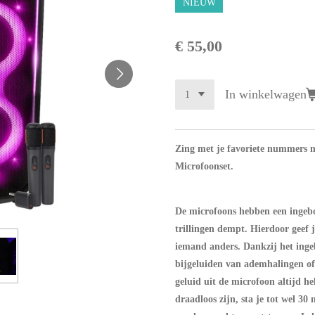
NIEUW
€ 55,00
In winkelwagen
Zing met je favoriete nummers 
Microfoonset.
De microfoons hebben een inge
trillingen dempt. Hierdoor geef
iemand anders. Dankzij het inge
bijgeluiden van ademhalingen of 
geluid uit de microfoon altijd h
draadloos zijn, sta je tot wel 30