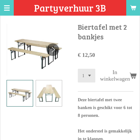
Partyverhuur 3B
Ga
direct
naar
Biertafel met 2
de
bankjes
hoofdinhoud
€ 12,50
In
winkelwagen
Deze biertafel met twee
banken is geschikt voor 6 tot
8 personen.
Het onderstel is gemakkelijk
in te klappen.