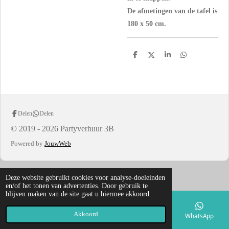
De afmetingen van de tafel is
180 x 50 cm.
D
D
S
D
e
e
h
e
l
e
a
l
e
l
r
e
n
e
n
Delen
Delen
© 2019 - 2026 Partyverhuur 3B
Powered by
JouwWeb
Deze website gebruikt cookies voor analyse-doeleinden
en/of het tonen van advertenties. Door gebruik te
blijven maken van de site gaat u hiermee akkoord.
Akkoord
E-mailadres
Telefoonnummer
Kaart
WhatsApp