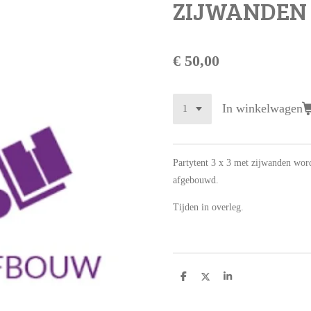
ZIJWANDEN
€ 50,00
In winkelwagen
Partytent 3 x 3 met zijwanden wo
afgebouwd.
Tijden in overleg.
D
D
S
e
e
h
l
e
a
e
l
r