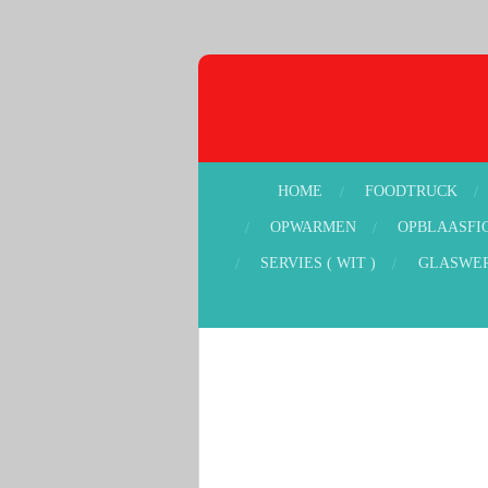
Ga
direct
naar
de
hoofdinhoud
HOME
FOODTRUCK
OPWARMEN
OPBLAASFI
SERVIES ( WIT )
GLASWE