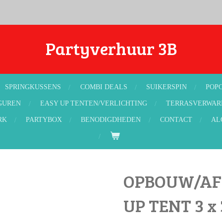
Partyverhuur 3B
SPRINGKUSSENS
COMBI DEALS
SUIKERSPIN
POP
GUREN
EASY UP TENTEN/VERLICHTING
TERRASVERWAR
RK
PARTYBOX
BENODIGDHEDEN
CONTACT
AL
OPBOUW/AF
UP TENT 3 x