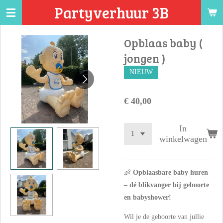
Partyverhuur 3B
Ga
direct
naar
Opblaas baby (
de
jongen )
hoofdinhoud
NIEUW
€ 40,00
In
winkelwagen
👶
Opblaasbare baby huren
– dé blikvanger bij geboorte
en babyshower!
Wil je de geboorte van jullie