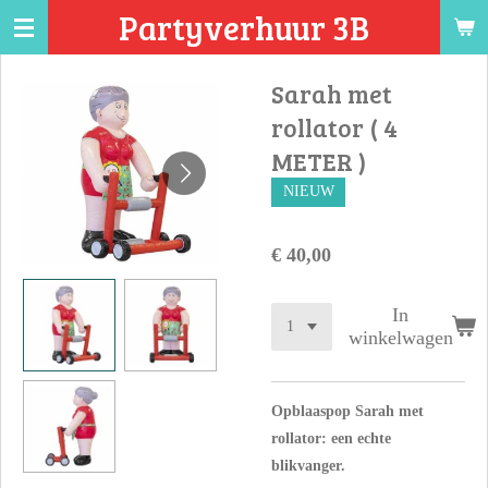
Partyverhuur 3B
Ga
direct
naar
Sarah met
de
rollator ( 4
hoofdinhoud
METER )
NIEUW
€ 40,00
In
winkelwagen
Opblaaspop Sarah met
rollator: een echte
blikvanger.