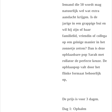
Iemand die 50 wordt mag
natuurlijk wel wat extra
aandacht krijgen. Is de
jarige in een grappige bui en
wil hij zijn of haar
familielid, vriendin of collega
op een geinige manier in het
zonnetje zetten? Dan is deze
opblaasbare pop Sarah met
rollator de perfecte keuze. De
opblaaspop valt door het
flinke formaat behoorlijk
op,
De prijs is voor 3 dagen.
Dag 1: Ophalen