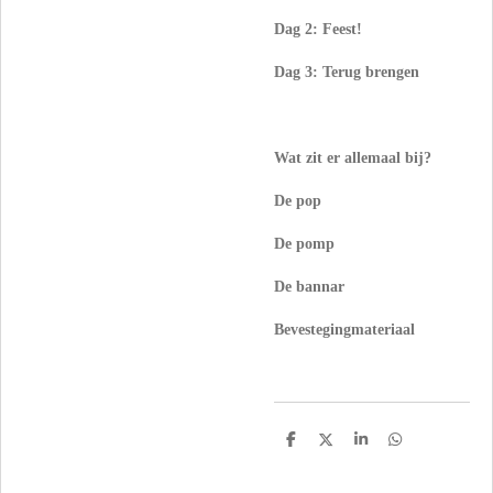
Dag 2: Feest!
Dag 3: Terug brengen
Wat zit er allemaal bij?
De pop
De pomp
De bannar
Bevestegingmateriaal
D
D
S
D
e
e
h
e
l
e
a
l
e
l
r
e